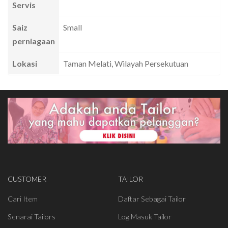
Servis
Saiz
Small
perniagaan
Lokasi
Taman Melati, Wilayah Persekutuan
CUSTOMER
TAILOR
Cari Item
Daftar Sebagai Tailor
Senarai Tailors
Log Masuk Tailor