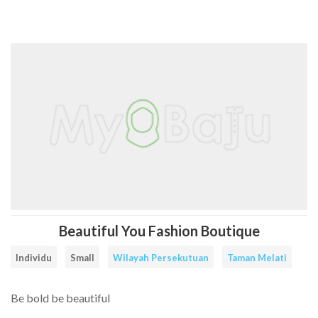
Cari
Senarai
Rate
FAQ
Contact
Daftar
Log
Facebook
Instagram
Item
Tailors
a
Us
Sebagai
Masuk
tailor
Tailor
Tailor
Beautiful You Fashion Boutique
Individu
Small
Wilayah Persekutuan
Taman Melati
Be bold be beautiful