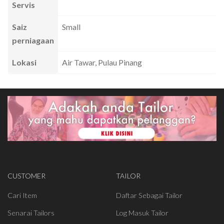
Servis
Saiz
Small
perniagaan
Lokasi
Air Tawar, Pulau Pinang
CUSTOMER
TAILOR
Cari Item
Daftar Sebagai Tailor
Senarai Tailors
Log Masuk Tailor