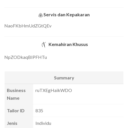
Servis dan Kepakaran
NaoFKbHmUdZGtQEv
Kemahiran Khusus
NpZODkaqBIPFHTu
Summary
Business
ruTXEgHaikWDO
Name
Tailor ID
835
Jenis
Individu