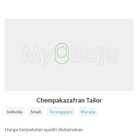
Cari
Senarai
Rate
FAQ
Contact
Daftar
Log
Facebook
Instagram
Item
Tailors
a
Us
Sebagai
Masuk
tailor
Tailor
Tailor
Chempakazafran Tailor
Individu
Small
Terengganu
Marang
Harga berpatutan qualiti diutamakan