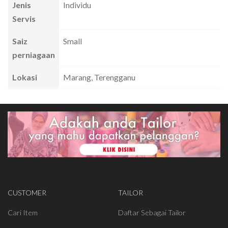
Jenis
Individu
Servis
Saiz
Small
perniagaan
Lokasi
Marang, Terengganu
CUSTOMER
TAILOR
Cari Item
Daftar Sebagai Tailor