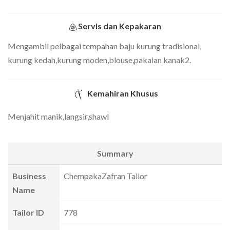
Servis dan Kepakaran
Mengambil pelbagai tempahan baju kurung tradisional,
kurung kedah,kurung moden,blouse,pakaian kanak2.
Kemahiran Khusus
Menjahit manik,langsir,shawl
Summary
Business
ChempakaZafran Tailor
Name
Tailor ID
778