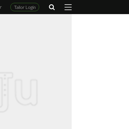
r
Tailor Login
m