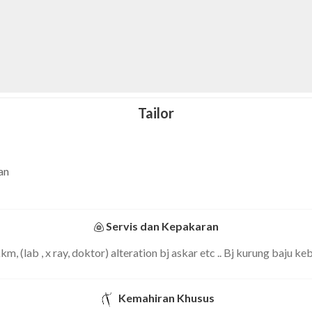
Tailor
an
Servis dan Kepakaran
m, (lab , x ray, doktor) alteration bj askar etc .. Bj kurung baju 
Kemahiran Khusus