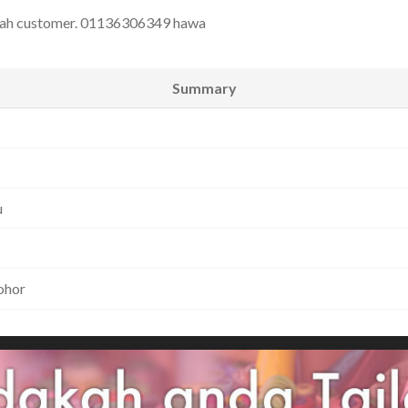
umah customer. 01136306349 hawa
Summary
u
Johor