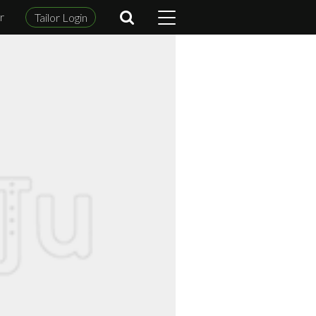
r
Tailor Login
m