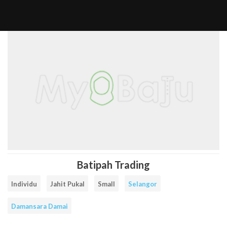
Cari
Senarai
Rate
FAQ
Contact
Daftar
Log
Facebook
Instagram
Item
Tailors
a
Us
Sebagai
Masuk
tailor
Tailor
Tailor
Batipah Trading
Individu
Jahit Pukal
Small
Selangor
Damansara Damai