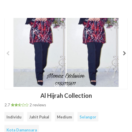
Cari
Senarai
Rate
FAQ
Contact
Daftar
Log
Facebook
Instagram
Item
Tailors
a
Us
Sebagai
Masuk
tailor
Tailor
Tailor
Al Hijrah Collection
2.7
2 reviews
Individu
Jahit Pukal
Medium
Selangor
Kota Damansara