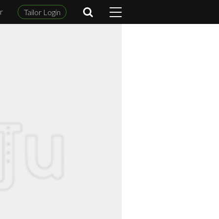
r
Tailor Login
m