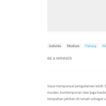
Individu
Medium
Pahang
M
BE A WINNER
Saya mempunyai pengalaman lebih 15
moden, kontemporari dan juga haute
tempahan jahitan di rumah sebagai