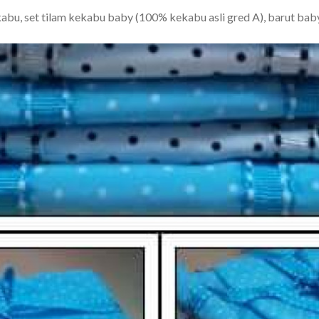
bu, set tilam kekabu baby (100% kekabu asli gred A), barut ba