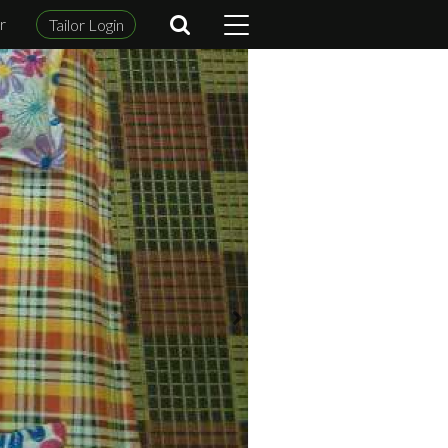
r
Tailor Login
m