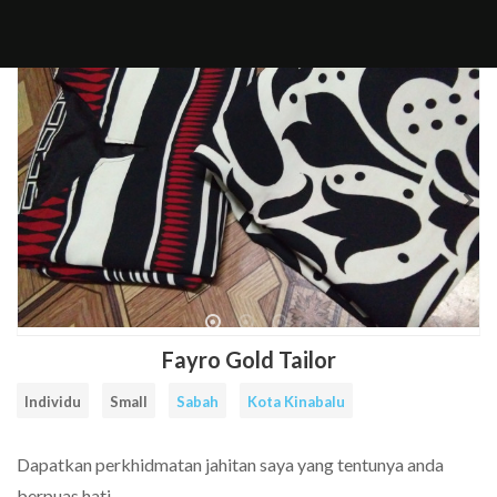
Cari
Senarai
Rate
FAQ
Contact
Daftar
Log
Facebook
Instagram
Item
Tailors
a
Us
Sebagai
Masuk
tailor
Tailor
Tailor
Fayro Gold Tailor
Individu
Small
Sabah
Kota Kinabalu
Dapatkan perkhidmatan jahitan saya yang tentunya anda
berpuas hati