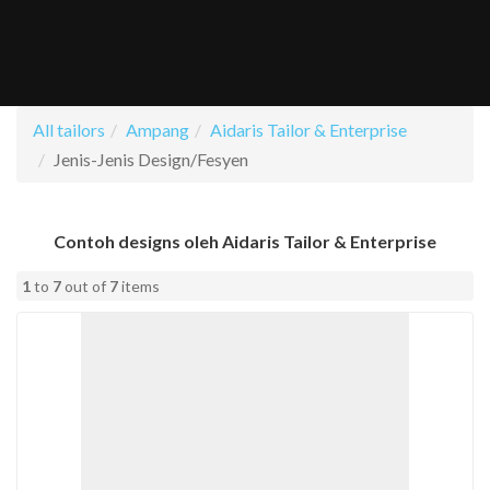
All tailors
Ampang
Aidaris Tailor & Enterprise
Cari
Senarai
Rate
FAQ
Contact
Daftar
Log
Jenis-Jenis Design/Fesyen
Facebook
Instagram
Item
Tailors
a
Us
Sebagai
Masuk
tailor
Tailor
Tailor
Contoh designs oleh Aidaris Tailor & Enterprise
1
to
7
out of
7
items