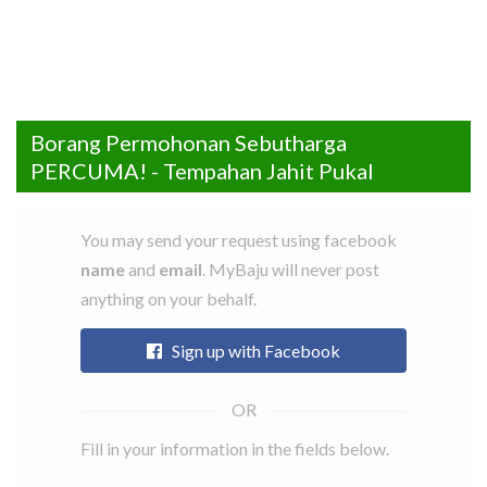
Borang Permohonan Sebutharga
Cari
Senarai
Rate
FAQ
Contact
Daftar
Log
Facebook
Instagram
PERCUMA! - Tempahan Jahit Pukal
Item
Tailors
a
Us
Sebagai
Masuk
tailor
Tailor
Tailor
You may send your request using facebook
name
and
email
. MyBaju will never post
anything on your behalf.
Sign up with Facebook
Fill in your information in the fields below.