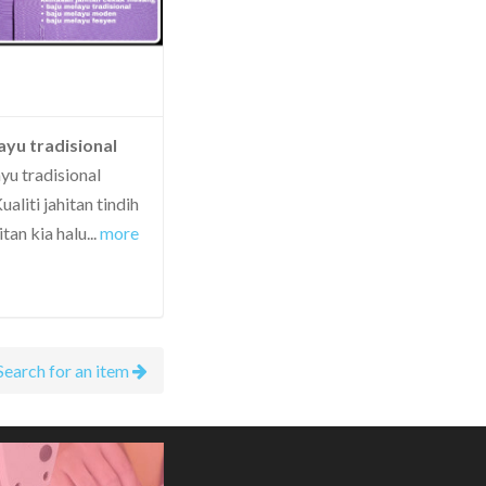
ayu tradisional
yu tradisional
aliti jahitan tindih
itan kia halu
...
more
Search for an item