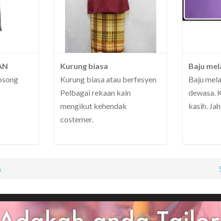
AN
Kurung biasa
Baju mel
osong
Kurung biasa atau berfesyen
Baju mela
Pelbagai rekaan kain
dewasa. Ku
mengikut kehendak
kasih. Jah
costemer.
s