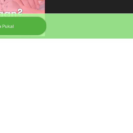
a
Pukal
USEFUL LINKS
Blog
Mengenai Kami
Syarat Gunapakai
Dasar Privasi
Contact Us
FAQ