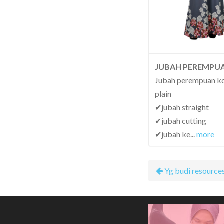
JUBAH PEREMPU
Jubah perempuan k
plain
✔jubah straight
✔jubah cutting
✔jubah ke
...
more
Yg budi resource