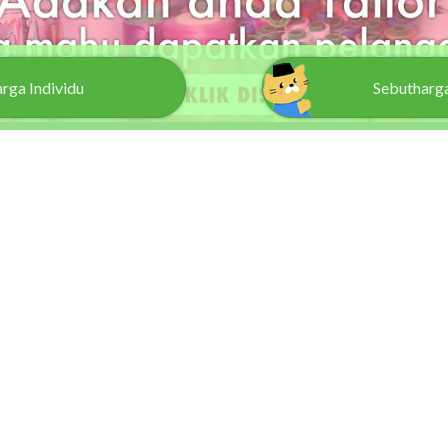
arga
Individu
Sebutharg
TAILOR
Daftar Sebagai Tailor
Log Masuk Tailor