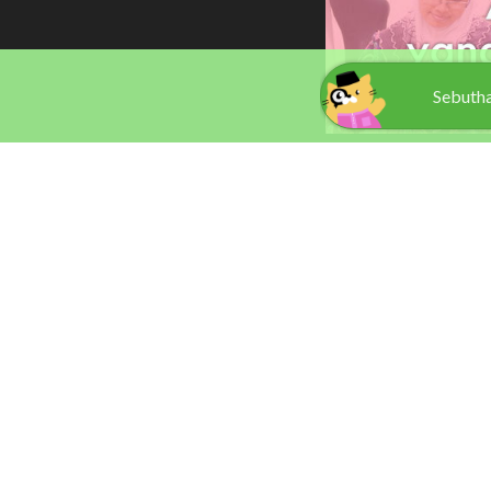
Sebuth
CUSTOMER
Cari Item
Senarai Tailors
Rate a tailor