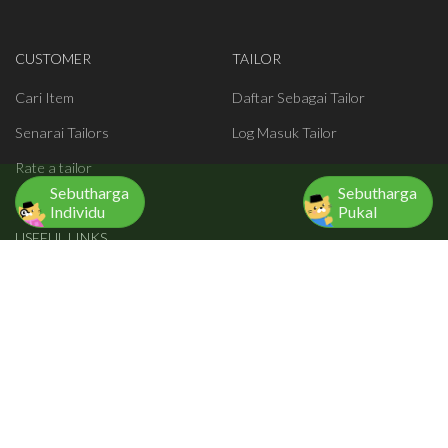
CUSTOMER
TAILOR
Cari Item
Daftar Sebagai Tailor
Senarai Tailors
Log Masuk Tailor
Rate a tailor
Sebutharga
Sebutharga
Individu
Pukal
USEFUL LINKS
Blog
Mengenai Kami
Syarat Gunapakai
Dasar Privasi
Contact Us