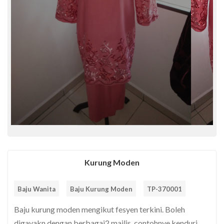
Kurung Moden
Baju Wanita
Baju Kurung Moden
TP-370001
Baju kurung moden mengikut fesyen terkini. Boleh
digayakn dengan berbagai2 majlis, contohnye kenduri