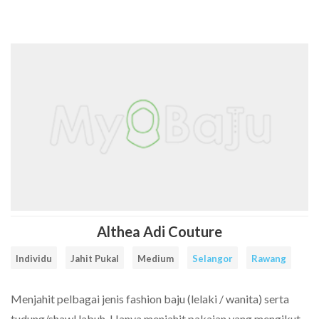
Cari
Senarai
Rate
FAQ
Contact
Daftar
Log
Facebook
Instagram
Item
Tailors
a
Us
Sebagai
Masuk
tailor
Tailor
Tailor
Althea Adi Couture
Individu
Jahit Pukal
Medium
Selangor
Rawang
Menjahit pelbagai jenis fashion baju (lelaki / wanita) serta
tudung/shawl labuh. Hanya menjahit pakaian yang mengikut