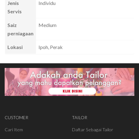
Jenis
Individu
Servis
Saiz
Medium
perniagaan
Lokasi
Ipoh, Perak
CUSTOMER
TAILOR
Cari Item
Daftar Sebagai Tailor