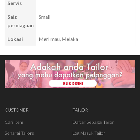
Servis
Saiz
Small
perniagaan
Lokasi
Merlimau, Melaka
CUSTOMER
TAILOR
Cari Item
Daftar Sebagai Tailor
Senarai Tailors
Log Masuk Tailor