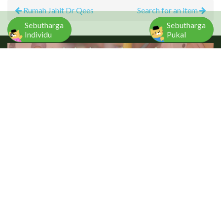
Rumah Jahit Dr Qees
Search for an item
Sebutharga
Sebutharga
Individu
Pukal
CUSTOMER
TAILOR
Cari Item
Daftar Sebagai Tailor
Senarai Tailors
Log Masuk Tailor
Rate a tailor
USEFUL LINKS