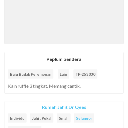
Peplum bendera
Baju Budak Perempuan
Lain
TP-253030
Kain ruffle 3 tingkat. Memang cantik.
Rumah Jahit Dr Qees
Individu
Jahit Pukal
Small
Selangor