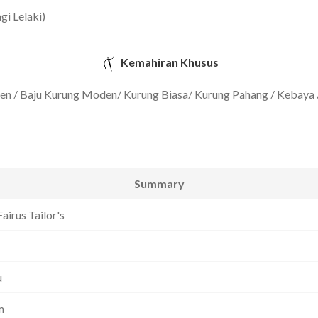
i Lelaki)
Kemahiran Khusus
en / Baju Kurung Moden/ Kurung Biasa/ Kurung Pahang / Kebaya 
Summary
airus Tailor's
u
m