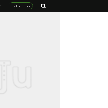
r
Tailor Login
m