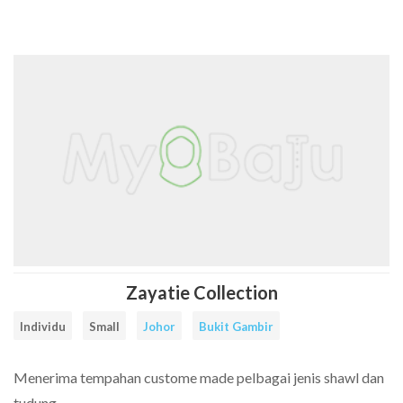
Cari
Senarai
Rate
FAQ
Contact
Daftar
Log
Facebook
Instagram
Item
Tailors
a
Us
Sebagai
Masuk
tailor
Tailor
Tailor
Zayatie Collection
Individu
Small
Johor
Bukit Gambir
Menerima tempahan custome made pelbagai jenis shawl dan
tudung