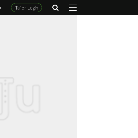
r
Tailor Login
m