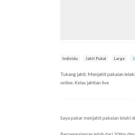
Individu
Jahit Pukal
Large
S
Tukang jahit. Menjahit pakaian lelaki
online. Kelas jahitan live
Saya pakar menjahit pakaian lelaki d
Berpengalaman lebih dari 20thn dlm 