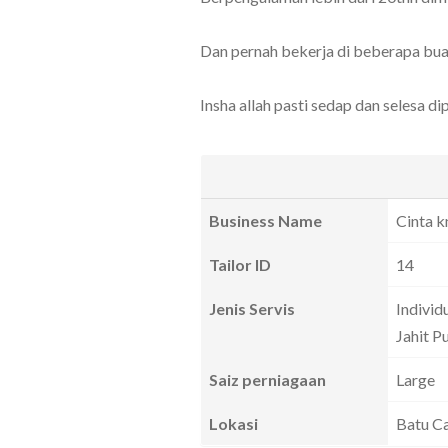
Dan pernah bekerja di beberapa buah
Insha allah pasti sedap dan selesa di
Business Name
Cinta k
Tailor ID
14
Jenis Servis
Individ
Jahit P
Saiz perniagaan
Large
Lokasi
Batu Ca