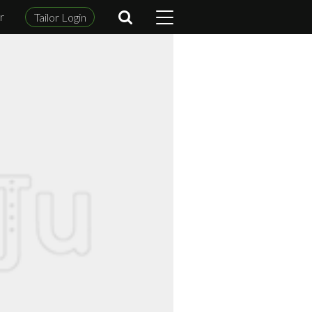
r
Tailor Login
m