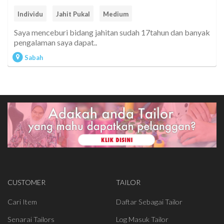
Individu
Jahit Pukal
Medium
Saya menceburi bidang jahitan sudah 17tahun dan banyak
pengalaman saya dapat..
Sabah
CUSTOMER
TAILOR
Cari Item
Daftar Sebagai Tailor
Senarai Tailors
Log Masuk Tailor