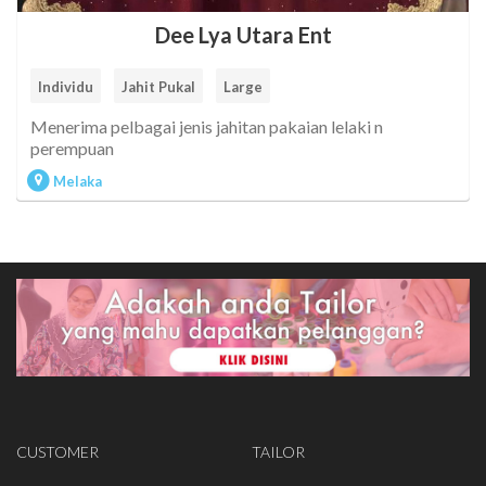
Dee Lya Utara Ent
Individu
Jahit Pukal
Large
Menerima pelbagai jenis jahitan pakaian lelaki n
perempuan
Melaka
CUSTOMER
TAILOR